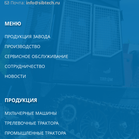
Почта:
info@sibtech.ru
Удельная конструкционная масса, кг/кВт: 89,67
Удельное давление на почву, г/см² 0,51
Средний срок службы базового шасси (при средней
МЕНЮ
годовой наработке 1000 маш/ч), не менее, мото/час
6000
ПРОДУКЦИЯ ЗАВОДА
Средний срок службы рабочего оборудования, не
ПРОИЗВОДСТВО
менее, моточас 3000
СЕРВИСНОЕ ОБСЛУЖИВАНИЕ
СОТРУДНИЧЕСТВО
НОВОСТИ
ПРОДУКЦИЯ
МУЛЬЧЕРНЫЕ МАШИНЫ
ТРЕЛЕВОЧНЫЕ ТРАКТОРА
ПРОМЫШЛЕННЫЕ ТРАКТОРА