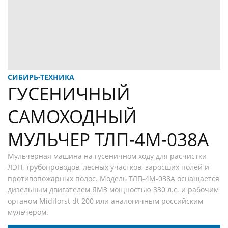
СИБИРЬ-ТЕХНИКА
ГУСЕНИЧНЫЙ
САМОХОДНЫЙ
МУЛЬЧЕР ТЛП-4М-038А
+
Мульчерная машина на гусеничном ходу для расчистки
ЛЭП, трубопроводов, лесных участков, заросших полей и
противопожарных полос. Модель ТЛП-4М-038А оснащается
дизельным двигателем ЯМЗ мощностью 330 л.с. и рабочим
органом Midiforst dt 200 или аналогичным российским
мульчером.