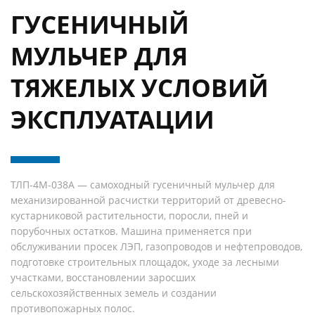
ГУСЕНИЧНЫЙ
МУЛЬЧЕР ДЛЯ
ТЯЖЕЛЫХ УСЛОВИЙ
ЭКСПЛУАТАЦИИ
ТЛП-4М-038А — самоходный гусеничный мульчер для
механизированной расчистки территорий от древесно-
кустарниковой растительности, поросли, пней и
порубочных остатков. Машина применяется при
обслуживании просек ЛЭП, газопроводов и нефтепроводов,
подготовке строительных площадок, уходе за лесными
участками, восстановлении заросших
сельскохозяйственных земель и создании
противопожарных полос.