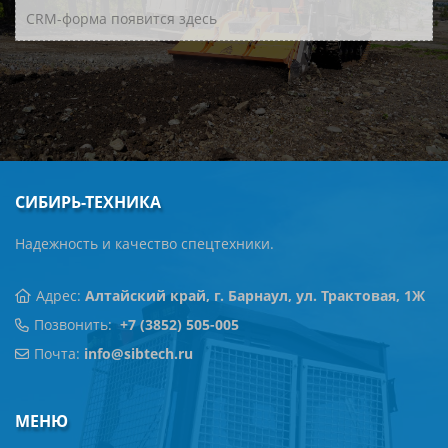
CRM-форма появится здесь
Средний срок службы рабочего оборудования, не
менее, моточас 3000
СИБИРЬ-ТЕХНИКА
Надежность и качество спецтехники.
Адрес:
Алтайский край, г. Барнаул, ул.
Трактовая,
1Ж
Позвонить:
+7 (3852) 505-005
Почта:
info@sibtech.ru
МЕНЮ