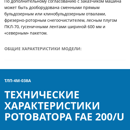
По дополнительному согласованию с заказчиком машина
может быть дооборудована сменными прямым
бульдозерным или клинобульдозерным отвалами,
фрезерно-роторным снегоочистителем, лесным плугом
ПКЛ-70, гусеничными лентами шириной 600 мм и
«северным» пакетом.
ОБЩИЕ ХАРАКТЕРИСТИКИ МОДЕЛИ:
Номинальная эксплуатационная мощность дизеля
ЯМЗ 238Д-18, кВт (л.с.) 242+7 (330+10)
Удельный расход топлива на режиме
эксплуатационной мощности, г/кВт*ч, не более: 226
ТЛП-4М-038А
Тип машины гусеничный
ТЕХНИЧЕСКИЕ
Номинальное тяговое усилие, кН (кгс) 39,2 (4000)
Скорость вперед/назад, м/с, (км/ч): - рабочая
ХАРАКТЕРИСТИКИ
-транспортная от 0,139 (0,5) до 2,500 (9,0) от 0,417 (1,5)
РОТОВАТОРА FAE 200/U
до 4.167 (15,0)
Минимальный радиус поворота по крайней точке, м,
не более 4,0