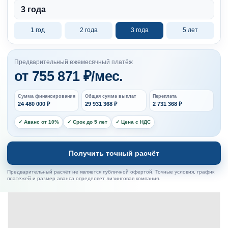
3 года
1 год
2 года
3 года
5 лет
Предварительный ежемесячный платёж
от
755 871
₽/мес.
Сумма финансирования
Общая сумма выплат
Переплата
24 480 000
₽
29 931 368
₽
2 731 368
₽
✓ Аванс от 10%
✓ Срок до 5 лет
✓ Цена с НДС
Получить точный расчёт
Предварительный расчёт не является публичной офертой. Точные условия, график
платежей и размер аванса определяет лизинговая компания.